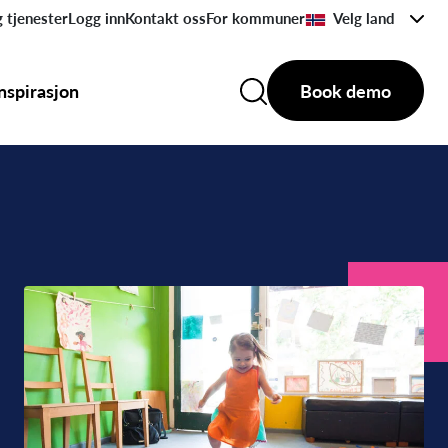
 tjenester
Logg inn
Kontakt oss
For kommuner
Velg land
Inspirasjon
Book demo