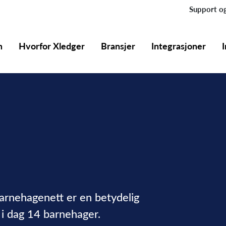
Support og
m
Hvorfor Xledger
Bransjer
Integrasjoner
rnehagenett er en betydelig
 i dag 14 barnehager.