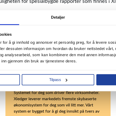
igheten for spesialbygde rapporter som finnes i Xl
reldrefakturaer hver måned, som automatisk gjøres 
Detaljer
ligheten. Dersom vi trenger å endre på noe inform
distribuerer utgående fakturaer.
ookies
 for å gi innhold og annonser et personlig preg, for å levere sosi
eler dessuten informasjon om hvordan du bruker nettstedet vårt,
og analysearbeid, som kan kombinere den med annen informasjon du
 inn gjennom din bruk av tjenestene deres.
Funksjonalitet
Konsern og flerfirma i Xledger
Tilpass
Systemet for deg som driver flere virksomheter.
Xledger leverer markedets fremste skybaserte
økonomisystem for deg som vil litt mer. Vårt
system er bygget for å gi deg innsikt på tvers av