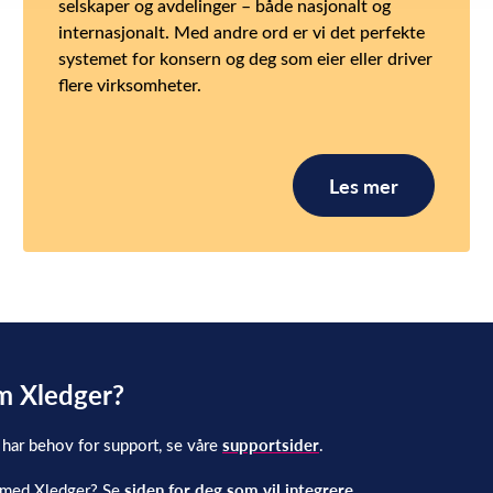
selskaper og avdelinger – både nasjonalt og
internasjonalt. Med andre ord er vi det perfekte
systemet for konsern og deg som eier eller driver
flere virksomheter.
Les mer
om Xledger?
 har behov for support, se våre
supportsider
.
n med Xledger? Se
siden for deg som vil integrere.