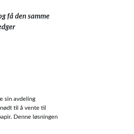
r og få den samme
ledger
e sin avdeling
ødt til å vente til
 papir. Denne løsningen