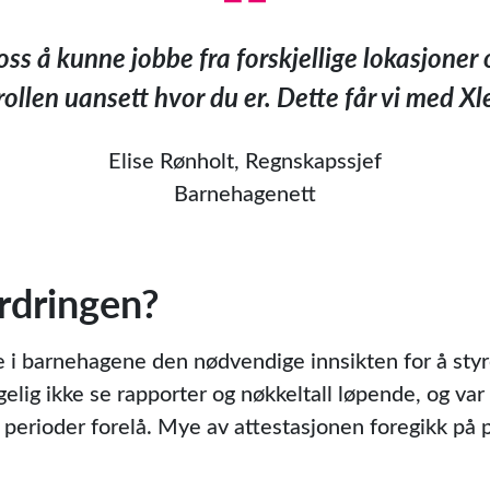
r oss å kunne jobbe fra forskjellige lokasjone
ollen uansett hvor du er. Dette får vi med X
Elise Rønholt, Regnskapssjef
Barnehagenett
rdringen?
e i barnehagene den nødvendige innsikten for å styr
elig ikke se rapporter og nøkkeltall løpende, og var n
e perioder forelå. Mye av attestasjonen foregikk på