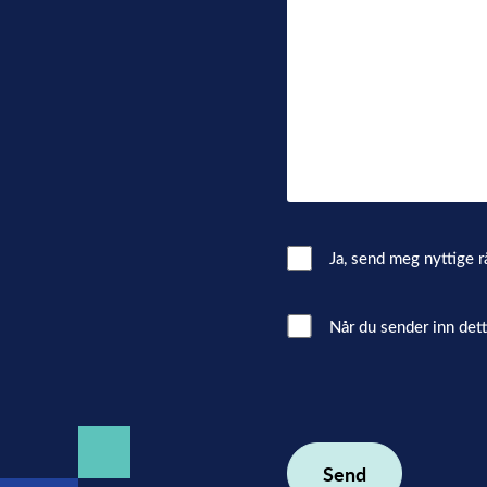
Email
Ja, send meg nyttige r
Consent
Interacted
Når du sender inn det
with
consent
(Påkrevd)