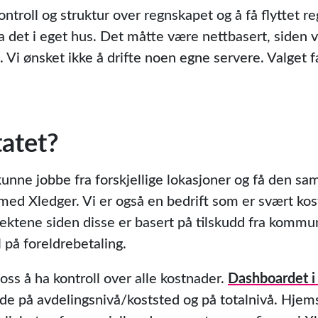
ntroll og struktur over regnskapet og å få flyttet r
a det i eget hus. Det måtte være nettbasert, siden vi 
a. Vi ønsket ikke å drifte noen egne servere. Valget f
tatet?
 kunne jobbe fra forskjellige lokasjoner og få den s
i med Xledger. Vi er også en bedrift som er svært ko
nntektene siden disse er basert på tilskudd fra komm
på foreldrebetaling.
 oss å ha kontroll over alle kostnader.
Dashboardet i
de på avdelingsnivå/koststed og på totalnivå. Hjem