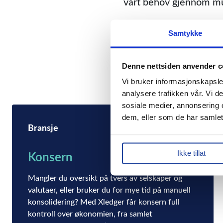
vårt behov gjennom mul
Vi har omtrent 1000 fo
Samtykke
gjennom abonnementsmu
Xledger produserer og 
Denne nettsiden anvender c
Vi bruker informasjonskapsler
analysere trafikken vår. Vi d
sosiale medier, annonsering 
dem, eller som de har samlet
Bransje
Konsern
Ikke tillat
Mangler du oversikt på tvers av selskaper og
valutaer, eller bruker du for mye tid på manuell
konsolidering? Med Xledger får konsern full
kontroll over økonomien, fra samlet