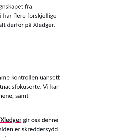
egnskapet fra
har flere forskjellige
alt derfor på Xledger.
amme kontrollen uansett
stnadsfokuserte. Vi kan
unene, samt
 Xledger
gir oss denne
siden er skreddersydd