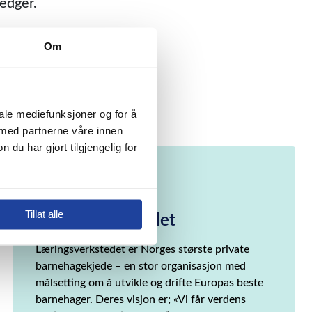
edger.
klar i Xledger
Om
asjon gjør vi dette.
ale mediefunksjoner og for å 
 med partnerne våre innen 
 har gjort tilgjengelig for 
Kundehistorie
Læringsverkstedet
Tillat alle
Læringsverkstedet er Norges største private
barnehagekjede – en stor organisasjon med
målsetting om å utvikle og drifte Europas beste
barnehager. Deres visjon er; «Vi får verdens