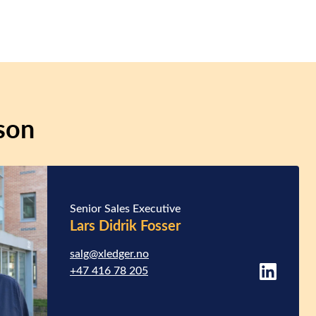
son
Senior Sales Executive
Lars Didrik Fosser
salg@xledger.no
+47 416 78 205