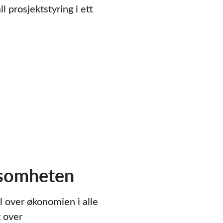
 prosjektstyring i ett
nnsomheten
l over økonomien i alle
t over