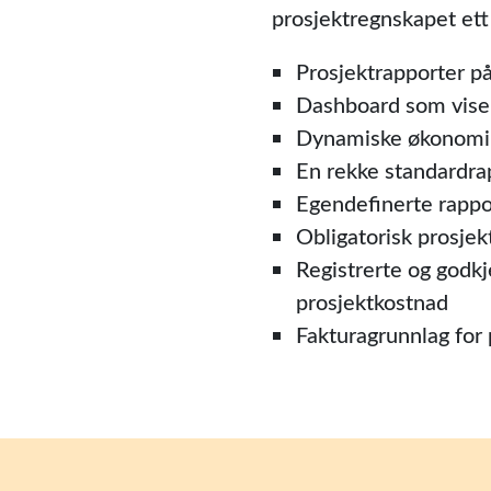
prosjektregnskapet ett 
Prosjektrapporter på
Dashboard som viser
Dynamiske økonomira
En rekke standardrap
Egendefinerte rappo
Obligatorisk prosjek
Registrerte og godkj
prosjektkostnad
Fakturagrunnlag for