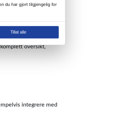
 har gjort tilgjengelig for 
om helst
Tillat alle
st og når som helst på
 komplett oversikt,
empelvis integrere med