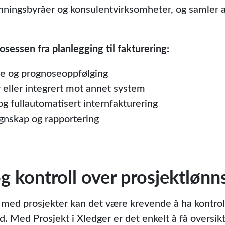
ningsbyråer og konsulentvirksomheter, og samler all
osessen fra planlegging til fakturering:
yle og prognoseoppfølging
 eller integrert mot annet system
og fullautomatisert internfakturering
gnskap og rapportering
 og kontroll over prosjektlø
 med prosjekter kan det være krevende å ha kontrol
tid. Med Prosjekt i Xledger er det enkelt å få oversik