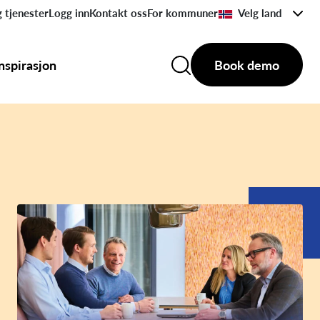
 tjenester
Logg inn
Kontakt oss
For kommuner
Velg land
Inspirasjon
Book demo