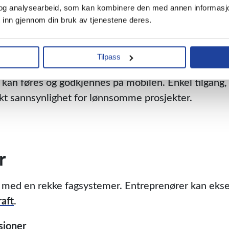
og analysearbeid, som kan kombinere den med annen informasjon du
 inn gjennom din bruk av tjenestene deres.
ring hvor som helst og når s
Tilpass
gang til oppdatert styringsinformasjon hvor som hel
r kan føres og godkjennes på mobilen. Enkel tilgang,
 økt sannsynlighet for lønnsomme prosjekter.
r
s med en rekke fagsystemer. Entreprenører kan eks
aft
.
sjoner