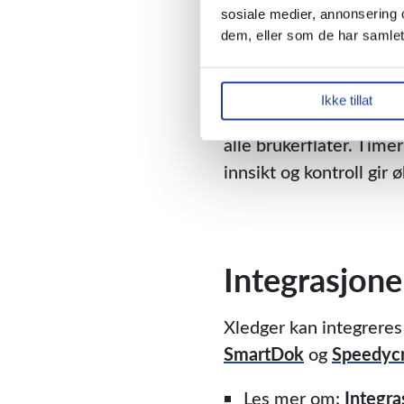
sosiale medier, annonsering 
dem, eller som de har samlet
Timeregistre
Ikke tillat
Med Xledger har du til
alle brukerflater. Time
innsikt og kontroll gir
Integrasjone
Xledger kan integrere
SmartDok
og
Speedycr
Les mer om:
Integra