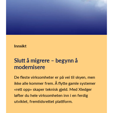
Innsikt
Slutt å migrere – begynn å
modernisere
De fleste virksomheter er på vei til skyen, men
ikke alle kommer frem. Å flytte gamle systemer
«rett opp» skaper teknisk gjeld. Med Xledger
løfter du hele virksomheten inn i en ferdig
utviklet, fremtidsrettet plattform.