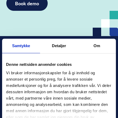
Samtykke
Detaljer
Om
Denne nettsiden anvender cookies
Xledger Norge
Vi bruker informasjonskapsler for å gi innhold og 
Østensjøveien 32
,
0667
,
Oslo
annonser et personlig preg, for å levere sosiale 
Norge
mediefunksjoner og for å analysere trafikken vår. Vi deler 
salg@xledger.no
dessuten informasjon om hvordan du bruker nettstedet 
40002211
vårt, med partnerne våre innen sosiale medier, 
annonsering og analysearbeid, som kan kombinere den 
Logg inn
med annen informasjon du har gjort tilgjengelig for dem, 
eller som de har samlet inn gjennom din bruk av 