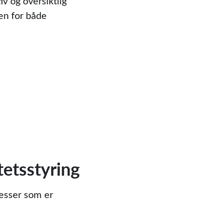
iv og oversiktlig
gen for både
etsstyring
sesser som er