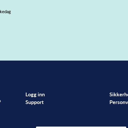
rkedag
Logg inn
Sikkerh
o
Support
Personv