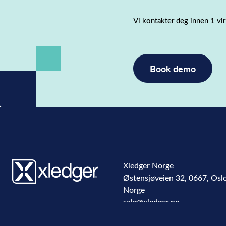
consent
(Påkrevd)
Vi kontakter deg innen 1 vi
Xledger Norge
Østensjøveien 32
,
0667
,
Osl
Norge
salg@xledger.no
40002211