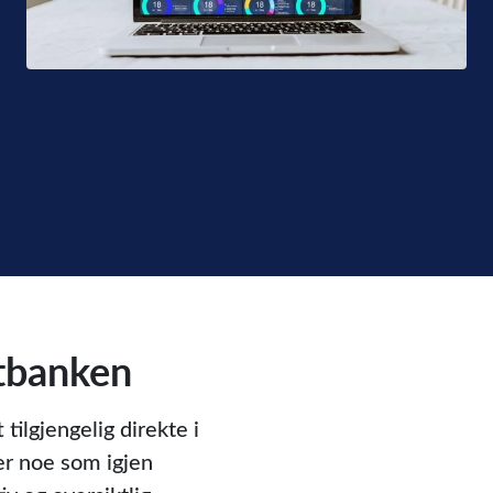
ttbanken
ilgjengelig direkte i
er noe som igjen