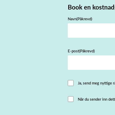
Book en kostnad
Navn
(Påkrevd)
E-post
(Påkrevd)
Email
Ja, send meg nyttige r
Consent
Interacted
Når du sender inn det
with