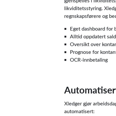
gjenspeiles i likvidite
likviditetsstyring. Xle
regnskapsførere og bed
Eget dashboard for 
Alltid oppdatert sal
Oversikt over kontan
Prognose for kontant
OCR-innbetaling
Automatisert
Xledger gjør arbeidsdag
automatisert: