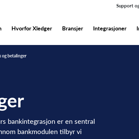
Support og
m
Hvorfor Xledger
Bransjer
Integrasjoner
 og betalinger
ger
s bankintegrasjon er en sentral
nnom bankmodulen tilbyr vi