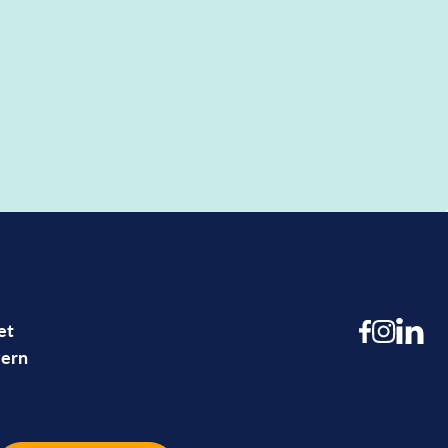
et
ern