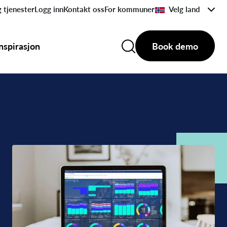
 tjenester
Logg inn
Kontakt oss
For kommuner
Velg land
Inspirasjon
Book demo