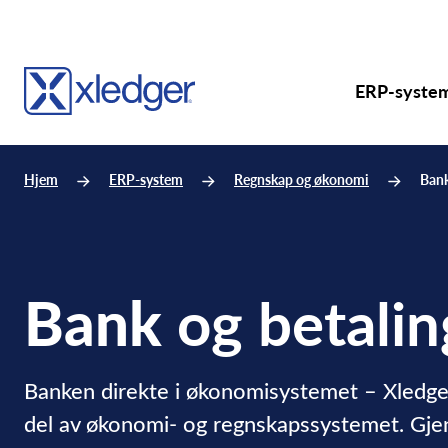
ERP-syste
Hjem
ERP-system
Regnskap og økonomi
Bank
Bank
og betalin
Banken direkte i økonomisystemet – Xledger
del av økonomi- og regnskapssystemet. Gje