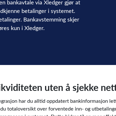
en bankavtale via Xledger gjør at
odkjenne betalinger i systemet.
betalinger. Bankavstemming skjer
res kun i Xledger.
likviditeten uten å sjekke ne
asjon har du alltid oppdatert bankinformasjon lett t
 du totaloversikt over forventede inn- og utbetaling