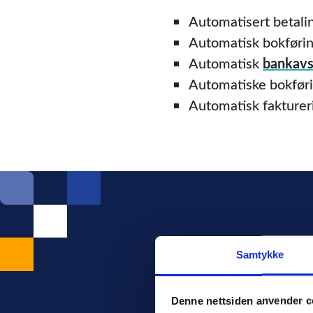
Automatisert betali
Automatisk bokføring
Automatisk
bankav
Automatiske bokføri
Automatisk fakturer
Samtykke
Vil du
Denne nettsiden anvender c
Ta kontakt m