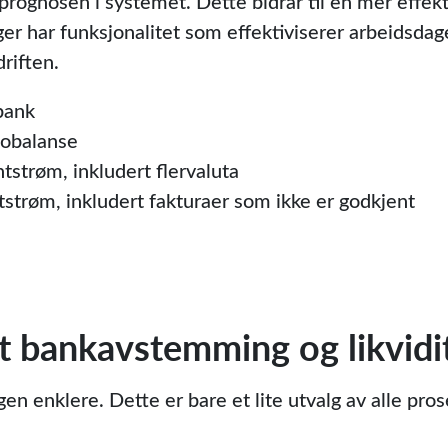
tsprognosen i systemet. Dette bidrar til en mer effekt
dger har funksjonalitet som effektiviserer arbeidsda
riften.
bank
dobalanse
tstrøm, inkludert flervaluta
strøm, inkludert fakturaer som ikke er godkjent
 bankavstemming og likvidit
en enklere. Dette er bare et lite utvalg av alle pro