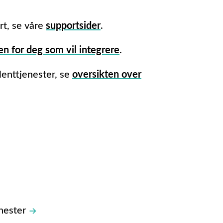
rt, se våre
supportsider
.
en for deg som vil integrere
.
lenttjenester, se
oversikten over
nester