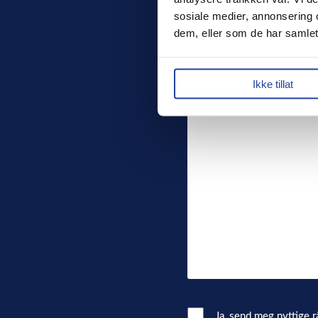
sosiale medier, annonsering 
dem, eller som de har samlet
Din melding
Ikke tillat
Email
Ja, send meg nyttige r