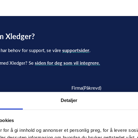
om Xledger?
 har behov for support, se våre
supportsider
.
n med Xledger? Se
siden for deg som vil integrere.
Firma
(Påkrevd)
Detaljer
ookies
Telefon
 for å gi innhold og annonser et personlig preg, for å levere sosi
eler dessuten informasjon om hvordan du bruker nettstedet vårt,