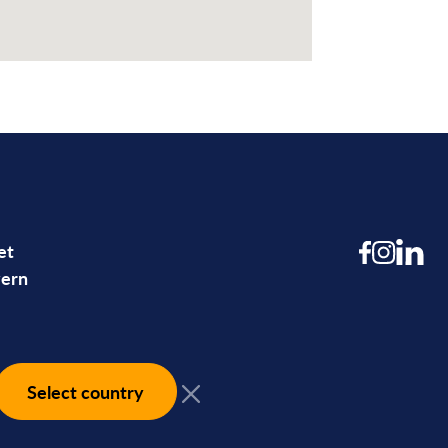
et
ern
Select country