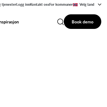
 tjenester
Logg inn
Kontakt oss
For kommuner
Velg land
Inspirasjon
Book demo