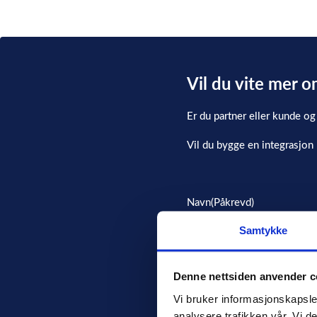
Vil du vite mer 
Er du partner eller kunde og
Vil du bygge en integrasjo
Navn
(Påkrevd)
Samtykke
Denne nettsiden anvender c
E-post
(Påkrevd)
Vi bruker informasjonskapsler
analysere trafikken vår. Vi d