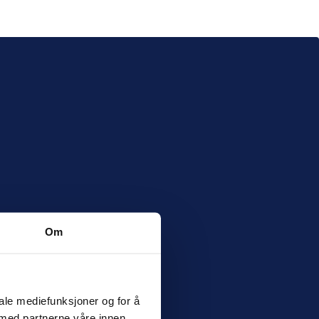
Om
ale mediefunksjoner og for å 
 med partnerne våre innen 