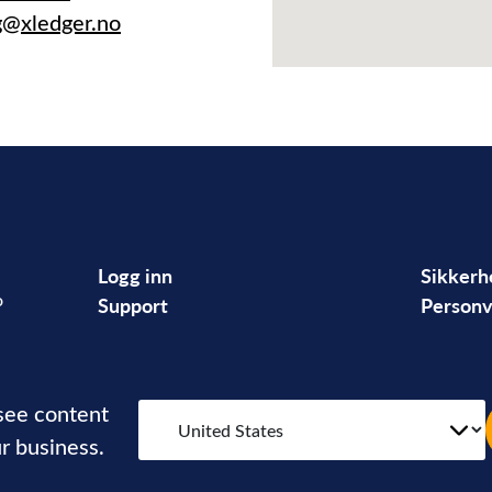
g@xledger.no
Logg inn
Sikkerh
o
Support
Personv
 see content
r business.