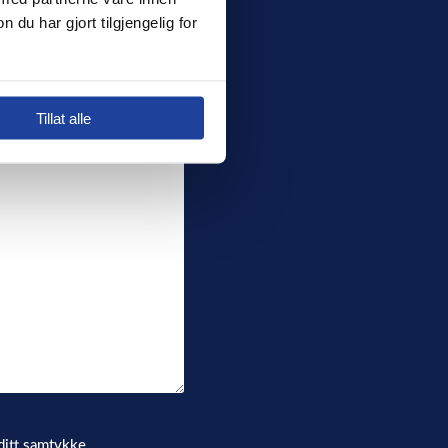
 har gjort tilgjengelig for 
Tillat alle
ditt samtykke.