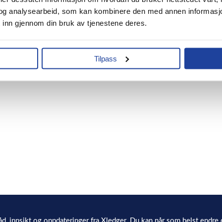
og analysearbeid, som kan kombinere den med annen informasjon du
 inn gjennom din bruk av tjenestene deres.
Tilpass
åd, innsikt og oppdateringer fra Xledger. Du kan når som helst endre 