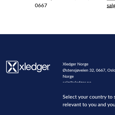
0667
sal
Xledger Norge
Østensjøveien 32
,
0667
,
Osl
Norge
salg@xledger.no
40002211
Select your country to
relevant to you and you