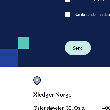
Consent
Interacted
Når du sender inn det
with
consent
(Påkrevd)
Xledger Norge
Østensjøveien 32, Oslo,
40