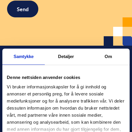
Samtykke
Detaljer
Om
Denne nettsiden anvender cookies
Xledger Norge
Vi bruker informasjonskapsler for å gi innhold og 
Østensjøveien 32
,
0667
,
Oslo
annonser et personlig preg, for å levere sosiale 
Norge
mediefunksjoner og for å analysere trafikken vår. Vi deler 
salg@xledger.no
dessuten informasjon om hvordan du bruker nettstedet 
40002211
vårt, med partnerne våre innen sosiale medier, 
annonsering og analysearbeid, som kan kombinere den 
Logg inn
med annen informasjon du har gjort tilgjengelig for dem, 