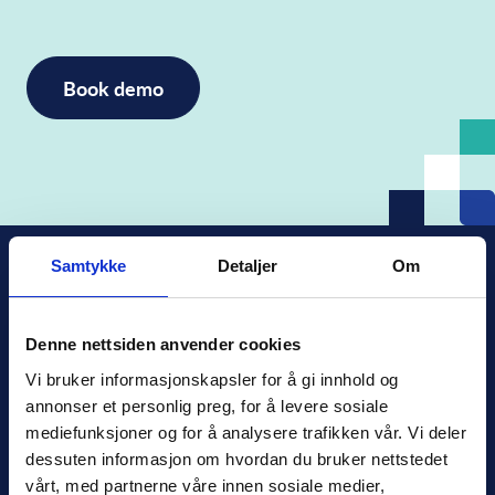
Samtykke
Detaljer
Om
Denne nettsiden anvender cookies
Xledger Norge
Vi bruker informasjonskapsler for å gi innhold og 
Østensjøveien 32
,
0667
,
Oslo
annonser et personlig preg, for å levere sosiale 
Norge
mediefunksjoner og for å analysere trafikken vår. Vi deler 
salg@xledger.no
dessuten informasjon om hvordan du bruker nettstedet 
40002211
vårt, med partnerne våre innen sosiale medier, 