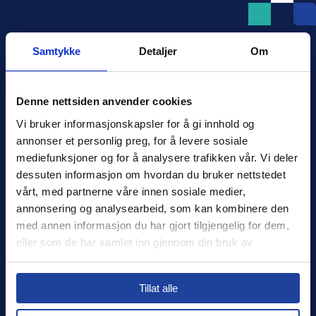
Samtykke
Detaljer
Om
Denne nettsiden anvender cookies
Xledger Norge
Vi bruker informasjonskapsler for å gi innhold og 
Østensjøveien 32
,
0667
,
Oslo
annonser et personlig preg, for å levere sosiale 
Norge
mediefunksjoner og for å analysere trafikken vår. Vi deler 
salg@xledger.no
dessuten informasjon om hvordan du bruker nettstedet 
40002211
vårt, med partnerne våre innen sosiale medier, 
annonsering og analysearbeid, som kan kombinere den 
Logg inn
med annen informasjon du har gjort tilgjengelig for dem, 
eller som de har samlet inn gjennom din bruk av 
Support
tjenestene deres.
Select your country to see content relevant to
Sikkerhet
Tillat alle
you and your business.
Personvern