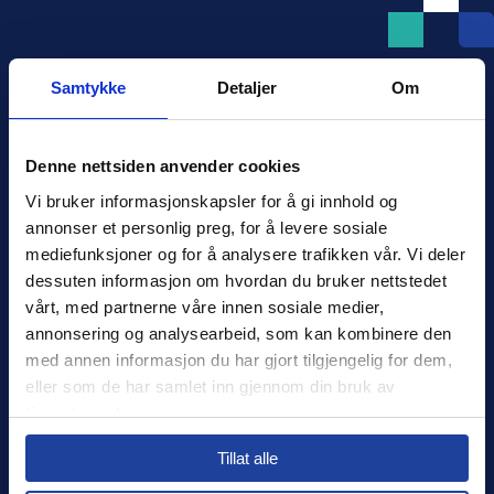
Samtykke
Detaljer
Om
Denne nettsiden anvender cookies
Xledger Norge
Vi bruker informasjonskapsler for å gi innhold og 
Østensjøveien 32
,
0667
,
Oslo
annonser et personlig preg, for å levere sosiale 
Norge
mediefunksjoner og for å analysere trafikken vår. Vi deler 
salg@xledger.no
dessuten informasjon om hvordan du bruker nettstedet 
40002211
vårt, med partnerne våre innen sosiale medier, 
annonsering og analysearbeid, som kan kombinere den 
Logg inn
med annen informasjon du har gjort tilgjengelig for dem, 
eller som de har samlet inn gjennom din bruk av 
Support
tjenestene deres.
Select your country to see content relevant to
Sikkerhet
Tillat alle
you and your business.
Personvern