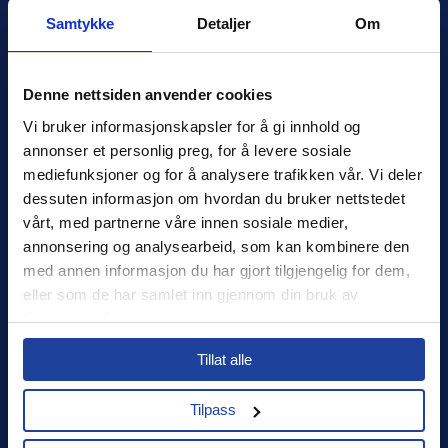
Samtykke
Detaljer
Om
Denne nettsiden anvender cookies
Xledger Norge
Vi bruker informasjonskapsler for å gi innhold og 
Østensjøveien 32
,
0667
,
Oslo
annonser et personlig preg, for å levere sosiale 
Norge
mediefunksjoner og for å analysere trafikken vår. Vi deler 
salg@xledger.no
dessuten informasjon om hvordan du bruker nettstedet 
40002211
vårt, med partnerne våre innen sosiale medier, 
annonsering og analysearbeid, som kan kombinere den 
Logg inn
med annen informasjon du har gjort tilgjengelig for dem, 
eller som de har samlet inn gjennom din bruk av 
Support
tjenestene deres.
Select your country to see content relevant to
Sikkerhet
Tillat alle
you and your business.
Personvern
Tilpass
Select