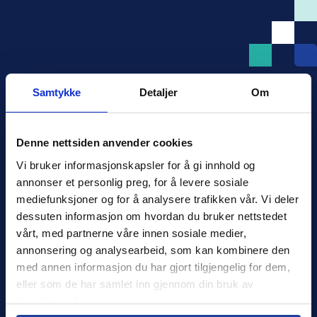
Samtykke
Detaljer
Om
Denne nettsiden anvender cookies
Xledger Norge
Vi bruker informasjonskapsler for å gi innhold og 
Østensjøveien 32
,
0667
,
Oslo
annonser et personlig preg, for å levere sosiale 
Norge
mediefunksjoner og for å analysere trafikken vår. Vi deler 
salg@xledger.no
dessuten informasjon om hvordan du bruker nettstedet 
40002211
vårt, med partnerne våre innen sosiale medier, 
annonsering og analysearbeid, som kan kombinere den 
Logg inn
med annen informasjon du har gjort tilgjengelig for dem, 
eller som de har samlet inn gjennom din bruk av 
Support
tjenestene deres.