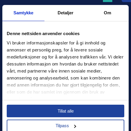
Samtykke
Detaljer
Om
Denne nettsiden anvender cookies
Xledger Norge
Vi bruker informasjonskapsler for å gi innhold og 
Østensjøveien 32
,
0667
,
Oslo
annonser et personlig preg, for å levere sosiale 
Norge
mediefunksjoner og for å analysere trafikken vår. Vi deler 
salg@xledger.no
dessuten informasjon om hvordan du bruker nettstedet 
40002211
vårt, med partnerne våre innen sosiale medier, 
annonsering og analysearbeid, som kan kombinere den 
Logg inn
med annen informasjon du har gjort tilgjengelig for dem, 
eller som de har samlet inn gjennom din bruk av 
Support
tjenestene deres.
Select your country to see content relevant to
Sikkerhet
Tillat alle
you and your business.
Personvern
Tilpass