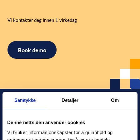
consent
(Påkrevd)
Vi kontakter deg innen 1 virkedag
Samtykke
Detaljer
Om
Denne nettsiden anvender cookies
Xledger Norge
Vi bruker informasjonskapsler for å gi innhold og 
Østensjøveien 32
,
0667
,
Oslo
annonser et personlig preg, for å levere sosiale 