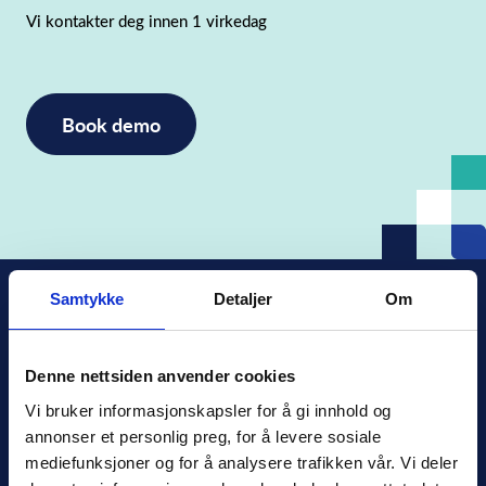
Vi kontakter deg innen 1 virkedag
Samtykke
Detaljer
Om
Denne nettsiden anvender cookies
Xledger Norge
Vi bruker informasjonskapsler for å gi innhold og 
Østensjøveien 32
,
0667
,
Oslo
annonser et personlig preg, for å levere sosiale 
Norge
mediefunksjoner og for å analysere trafikken vår. Vi deler 