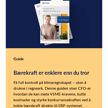
Guide
Bærekraft er enklere enn du tror
Få full kontroll på klimaregnskapet – uten å
drukne i regneark. Denne guiden viser CFO-er
hvordan de kan møte VSME-kravene, kutte
kostnader og styrke konkurransekraften ved å
koble bærekraft direkte til ERP-systemet.