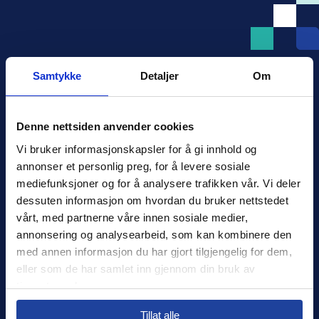
Samtykke
Detaljer
Om
Denne nettsiden anvender cookies
Xledger Norge
Vi bruker informasjonskapsler for å gi innhold og 
Østensjøveien 32
,
0667
,
Oslo
annonser et personlig preg, for å levere sosiale 
Norge
mediefunksjoner og for å analysere trafikken vår. Vi deler 
salg@xledger.no
dessuten informasjon om hvordan du bruker nettstedet 
40002211
vårt, med partnerne våre innen sosiale medier, 
annonsering og analysearbeid, som kan kombinere den 
Logg inn
med annen informasjon du har gjort tilgjengelig for dem, 
eller som de har samlet inn gjennom din bruk av 
Support
tjenestene deres.
Select your country to see content relevant to
Sikkerhet
Tillat alle