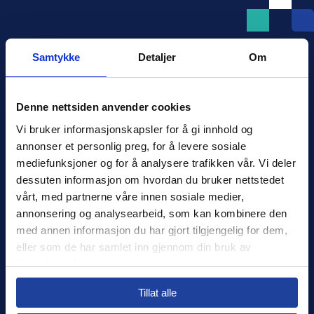
Samtykke
Detaljer
Om
Denne nettsiden anvender cookies
Xledger Norge
Vi bruker informasjonskapsler for å gi innhold og 
Østensjøveien 32
,
0667
,
Oslo
annonser et personlig preg, for å levere sosiale 
Norge
mediefunksjoner og for å analysere trafikken vår. Vi deler 
salg@xledger.no
dessuten informasjon om hvordan du bruker nettstedet 
40002211
vårt, med partnerne våre innen sosiale medier, 
annonsering og analysearbeid, som kan kombinere den 
Logg inn
med annen informasjon du har gjort tilgjengelig for dem, 
eller som de har samlet inn gjennom din bruk av 
Support
tjenestene deres.
Select your country to see content relevant to
Sikkerhet
Tillat alle
you and your business.
Personvern