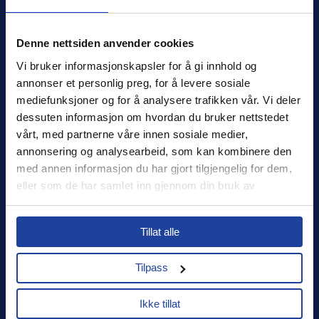
Denne nettsiden anvender cookies
Xledger Norge
Vi bruker informasjonskapsler for å gi innhold og 
Østensjøveien 32
,
0667
,
Oslo
annonser et personlig preg, for å levere sosiale 
Norge
mediefunksjoner og for å analysere trafikken vår. Vi deler 
salg@xledger.no
dessuten informasjon om hvordan du bruker nettstedet 
40002211
vårt, med partnerne våre innen sosiale medier, 
annonsering og analysearbeid, som kan kombinere den 
Logg inn
med annen informasjon du har gjort tilgjengelig for dem, 
eller som de har samlet inn gjennom din bruk av 
Support
tjenestene deres.
Select your country to see content relevant to
Sikkerhet
Tillat alle
you and your business.
Personvern
Tilpass
Select
Ikke tillat