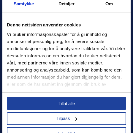
Samtykke
Detaljer
Om
Denne nettsiden anvender cookies
Xledger Norge
Vi bruker informasjonskapsler for å gi innhold og 
Østensjøveien 32
,
0667
,
Oslo
annonser et personlig preg, for å levere sosiale 
Norge
mediefunksjoner og for å analysere trafikken vår. Vi deler 
salg@xledger.no
dessuten informasjon om hvordan du bruker nettstedet 
40002211
vårt, med partnerne våre innen sosiale medier, 
annonsering og analysearbeid, som kan kombinere den 
Logg inn
med annen informasjon du har gjort tilgjengelig for dem, 
eller som de har samlet inn gjennom din bruk av 
Support
tjenestene deres.
Select your country to see content relevant to
Sikkerhet
Tillat alle
you and your business.
Personvern
Tilpass
Select