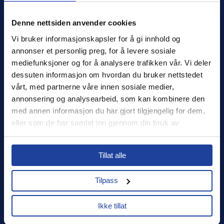
Denne nettsiden anvender cookies
Xledger Norge
Vi bruker informasjonskapsler for å gi innhold og 
Østensjøveien 32
,
0667
,
Oslo
annonser et personlig preg, for å levere sosiale 
Norge
mediefunksjoner og for å analysere trafikken vår. Vi deler 
salg@xledger.no
dessuten informasjon om hvordan du bruker nettstedet 
40002211
vårt, med partnerne våre innen sosiale medier, 
annonsering og analysearbeid, som kan kombinere den 
Logg inn
med annen informasjon du har gjort tilgjengelig for dem, 
eller som de har samlet inn gjennom din bruk av 
Support
tjenestene deres.
Select your country to see content relevant to
Sikkerhet
Tillat alle
you and your business.
Personvern
Tilpass
Select
Ikke tillat