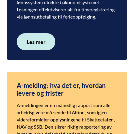
lønnssystem direkte i økonomisystemet.
Løsningen effektiviserer alt fra timeregistrering
via lønnsutbetaling til ferieoppfølging.
Les mer
A-melding: hva det er, hvordan
levere og frister
A-meldingen er en månedlig rapport som alle
arbeidsgivere må sende til Altinn, som igjen
videreformidler opplysningene til Skatteetaten,
NAV og SSB. Den sikrer riktig rapportering av
inntekt, arbeidsforhold og forskuddstrekk, og