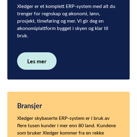
Xledger er et komplett ERP-system med alt du
trenger for regnskap og økonomi, lønn,
prosjekt, timeføring og mer. Vi gir deg en
økonomiplattform bygget i skyen og klar til
bruk.
Les mer
Bransjer
Xledger skybaserte ERP-system er i bruk av
flere tusen kunder i mer enn 80 land. Kundene
som bruker Xledger kommer fra en rekke