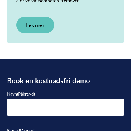
å drive virksomheten fremover.
Les mer
Book en kostnadsfri demo
Navn
(Påkrevd)
Firma
(Påkrevd)