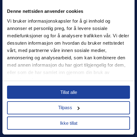
Denne nettsiden anvender cookies
Xledger Norge
Vi bruker informasjonskapsler for å gi innhold og 
Østensjøveien 32
,
0667
,
Oslo
annonser et personlig preg, for å levere sosiale 
Norge
mediefunksjoner og for å analysere trafikken vår. Vi deler 
salg@xledger.no
dessuten informasjon om hvordan du bruker nettstedet 
40002211
vårt, med partnerne våre innen sosiale medier, 
annonsering og analysearbeid, som kan kombinere den 
Logg inn
med annen informasjon du har gjort tilgjengelig for dem, 
eller som de har samlet inn gjennom din bruk av 
Support
tjenestene deres.
Select your country to see content relevant to
Sikkerhet
Tillat alle
you and your business.
Personvern
Tilpass
Select
Ikke tillat