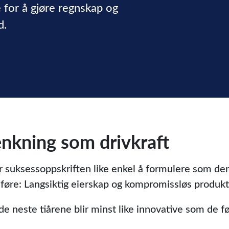
 for å gjøre regnskap og
d.
enkning som drivkraft
er suksessoppskriften like enkel å formulere som den
øre: Langsiktig eierskap og kompromissløs produktu
de neste tiårene blir minst like innovative som de fø