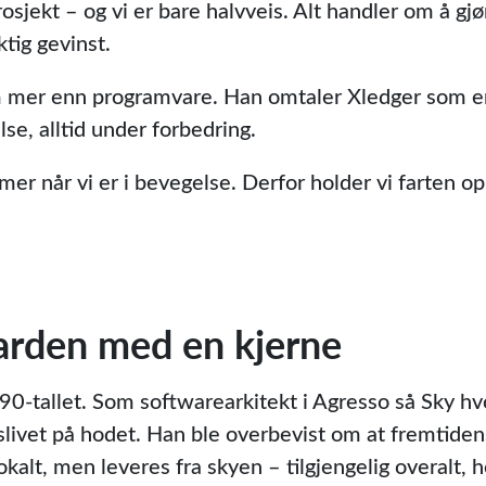
osjekt – og vi er bare halvveis. Alt handler om å g
ktig gevinst.
m mer enn programvare. Han omtaler Xledger som e
lse, alltid under forbedring.
r når vi er i bevegelse. Derfor holder vi farten op
arden med en kjerne
90-tallet. Som softwarearkitekt i Agresso så Sky hvo
slivet på hodet. Han ble overbevist om at fremtid
lokalt, men leveres fra skyen – tilgjengelig overalt, h