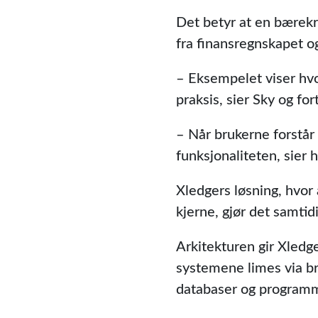
Det betyr at en bærekr
fra finansregnskapet og
– Eksempelet viser hvo
praksis, sier Sky og for
– Når brukerne forstår 
funksjonaliteten, sier 
Xledgers løsning, hvor 
kjerne, gjør det samtid
Arkitekturen gir Xledg
systemene limes via bru
databaser og programme