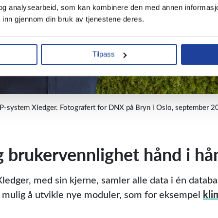
og analysearbeid, som kan kombinere den med annen informasjon du
 inn gjennom din bruk av tjenestene deres.
Tilpass
RP-system Xledger. Fotografert for DNX på Bryn i Oslo, september 2
 brukervennlighet hånd i hå
edger, med sin kjerne, samler alle data i én databas
t mulig å utvikle nye moduler, som for eksempel
kli