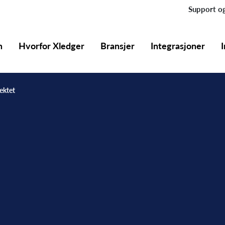
Support og
m
Hvorfor Xledger
Bransjer
Integrasjoner
ektet