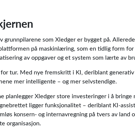
 kjernen
v grunnpilarene som Xledger er bygget på. Allerede
attformen på maskinlæring, som en tidlig form for ku
matisering av oppgaver og et system som lærte av b
 for tur. Med nye fremskritt i KI, deriblant generati
mene mer intelligente – og mer selvstendige.
ne planlegger Xledger store investeringer i å bringe
ebrettet ligger funksjonalitet – deriblant KI-assist
mløs konsern- og internavregning på tvers av land 
te organisasjon.