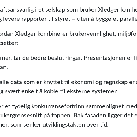
aftsansvarlig i et selskap som bruker Xledger kan h
 levere rapporter til styret – uten å bygge et parall
rdan Xledger kombinerer brukervennlighet, miljøfoku
tsetter:
mer, tar de bedre beslutninger. Presentasjonen er l
han.
alle data som er knyttet til økonomi og regnskap er
ig svært enkelt å koble til eksterne systemer.
er et tydelig konkurransefortrinn sammenlignet med
kergrensesnitt på toppen. Bak fasaden ligger det et
r, som senker utviklingstakten over tid.