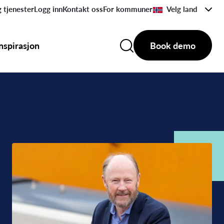
 tjenester
Logg inn
Kontakt oss
For kommuner
Velg land
Inspirasjon
Book demo