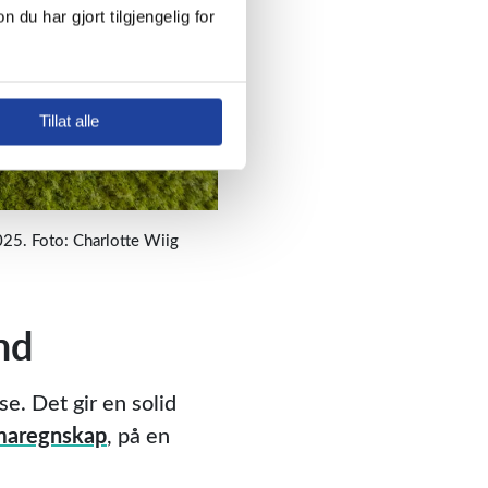
 har gjort tilgjengelig for 
Tillat alle
025. Foto: Charlotte Wiig
nd
e. Det gir en solid
maregnskap
, på en