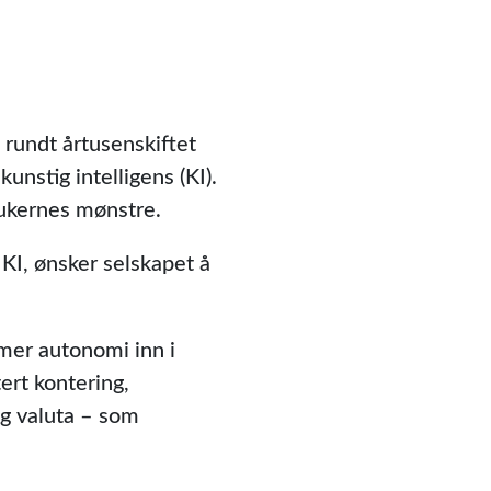
 rundt årtusenskiftet
nstig intelligens (KI).
rukernes mønstre.
v KI, ønsker selskapet å
 mer autonomi inn i
ert kontering,
og valuta – som