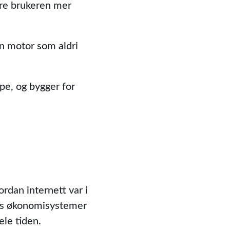
jøre brukeren mer
n motor som aldri
pe, og bygger for
rdan internett var i
ens økonomisystemer
ele tiden.