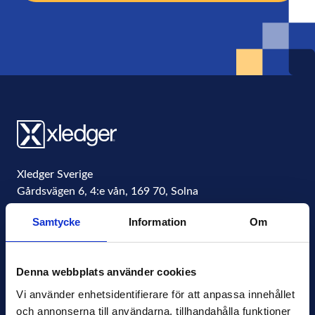
Xledger Sverige
Gårdsvägen 6, 4:e vån
,
169 70
,
Solna
Sweden
Samtycke
Information
Om
Organisationsnummer
556771-4877
info@xledger.se
Denna webbplats använder cookies
+46-8-568 901 00
Vi använder enhetsidentifierare för att anpassa innehållet 
och annonserna till användarna, tillhandahålla funktioner 