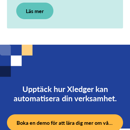
Läs mer
Upptäck hur Xledger kan
automatisera din verksamhet.
Boka en demo för att lära dig mer om vårt system