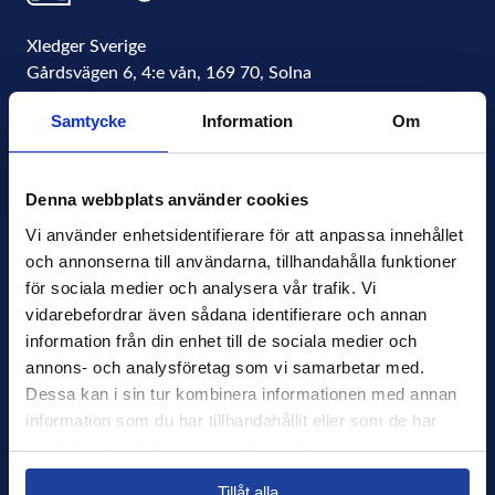
Xledger Sverige
Gårdsvägen 6, 4:e vån
,
169 70
,
Solna
Sweden
Samtycke
Information
Om
Organisationsnummer
556771-4877
info@xledger.se
Denna webbplats använder cookies
+46-8-568 901 00
Vi använder enhetsidentifierare för att anpassa innehållet 
och annonserna till användarna, tillhandahålla funktioner 
Sekretesspolicy
för sociala medier och analysera vår trafik. Vi 
Terms of Use
vidarebefordrar även sådana identifierare och annan 
Press
information från din enhet till de sociala medier och 
Nyhetsbrev
annons- och analysföretag som vi samarbetar med. 
Dessa kan i sin tur kombinera informationen med annan 
Support
information som du har tillhandahållit eller som de har 
samlat in när du har använt deras tjänster.
Miljöarbete
Select your country to see content relevant to
AI
Tillåt alla