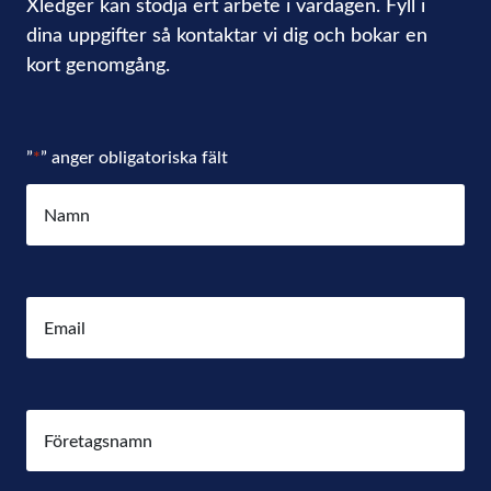
Xledger kan stödja ert arbete i vardagen. Fyll i
dina uppgifter så kontaktar vi dig och bokar en
kort genomgång.
”
*
” anger obligatoriska fält
Namn
*
E-
post
*
Företag
*