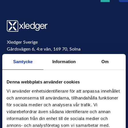
Xledger Sverige
Gårdsvägen 6, 4:e vån
,
169 70
,
Solna
Sweden
Samtycke
Information
Om
Organisationsnummer
556771-4877
info@xledger.se
Denna webbplats använder cookies
+46-8-568 901 00
Vi använder enhetsidentifierare för att anpassa innehållet 
och annonserna till användarna, tillhandahålla funktioner 
Sekretesspolicy
för sociala medier och analysera vår trafik. Vi 
Terms of Use
vidarebefordrar även sådana identifierare och annan 
Press
information från din enhet till de sociala medier och 
Nyhetsbrev
annons- och analysföretag som vi samarbetar med. 