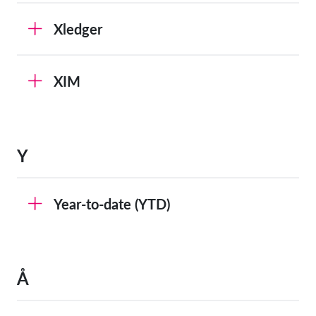
Xledger
XIM
Y
Year-to-date (YTD)
Å