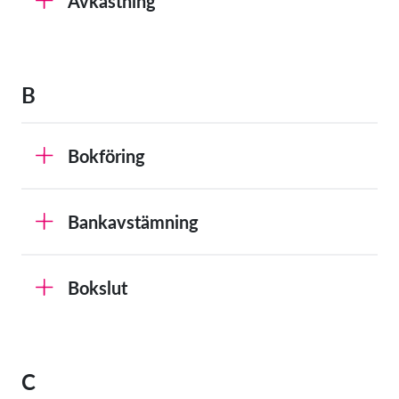
Avkastning
B
Bokföring
Bankavstämning
Bokslut
C