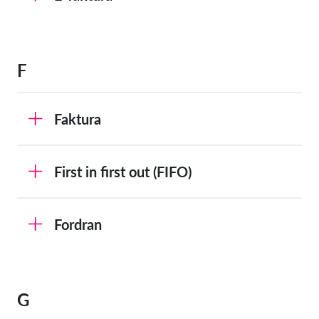
F
Faktura
First in first out (FIFO)
Fordran
G