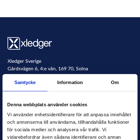
Xledger Sverige
Gårdsvägen 6, 4:e vån
,
169 70
,
Solna
Sweden
Samtycke
Information
Om
Organisationsnummer
556771-4877
info@xledger.se
Denna webbplats använder cookies
+46-8-568 901 00
Vi använder enhetsidentifierare för att anpassa innehållet 
och annonserna till användarna, tillhandahålla funktioner 
Sekretesspolicy
för sociala medier och analysera vår trafik. Vi 
Terms of Use
vidarebefordrar även sådana identifierare och annan 