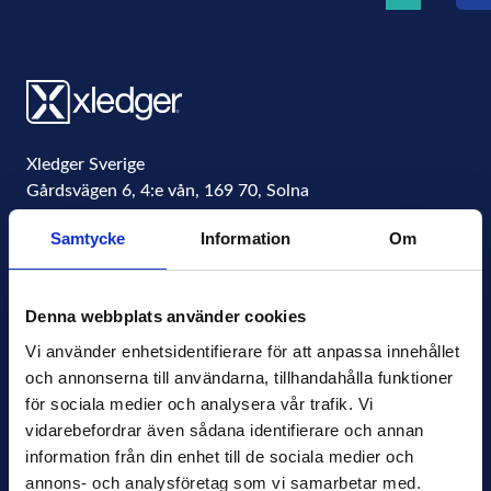
Xledger Sverige
Gårdsvägen 6, 4:e vån
,
169 70
,
Solna
Sweden
Samtycke
Information
Om
Organisationsnummer
556771-4877
info@xledger.se
Denna webbplats använder cookies
+46-8-568 901 00
Vi använder enhetsidentifierare för att anpassa innehållet 
och annonserna till användarna, tillhandahålla funktioner 
Sekretesspolicy
för sociala medier och analysera vår trafik. Vi 
Terms of Use
vidarebefordrar även sådana identifierare och annan 
Press
information från din enhet till de sociala medier och 
Nyhetsbrev
annons- och analysföretag som vi samarbetar med. 