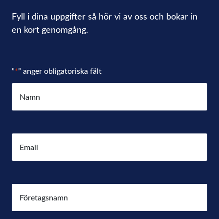
Fyll i dina uppgifter så hör vi av oss och bokar in
en kort genomgång.
”
*
” anger obligatoriska fält
Namn
*
E-
post
*
Företag
*