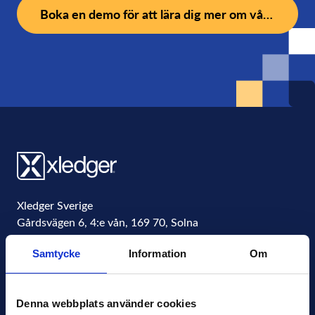
Boka en demo för att lära dig mer om vårt system
Xledger Sverige
Gårdsvägen 6, 4:e vån
,
169 70
,
Solna
Sweden
Samtycke
Information
Om
Organisationsnummer
556771-4877
info@xledger.se
Denna webbplats använder cookies