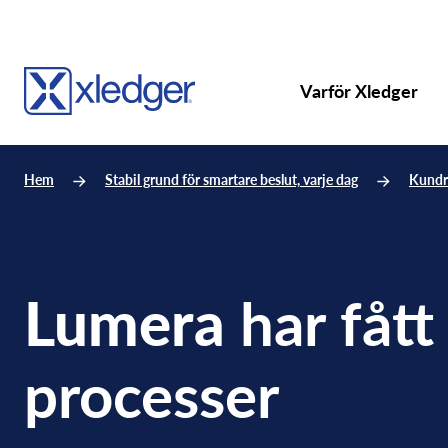
Varför Xledger
Hem
Stabil grund för smartare beslut, varje dag
Kundr
Lumera
har fått 
processer