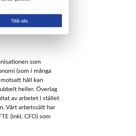
 för oss. Vi kan dela
utförs av rätt person på
ystemet i samma stund
Tillåt alla
rganisationen som
ekonomi (som i många
 motsatt håll kan
ubbelt heller. Överlag
at av arbetet i stället
n. Vårt arbetssätt har
5 FTE (inkl. CFO) som