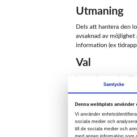
Utmaning
Dels att hantera den lo
avsaknad av möjlighet a
information (ex tidrapp
Val
I stora drag var det Cl
Samtycke
att hantera alla flöden 
sak som Xledger men va
eller smidiga arbetsfl
Denna webbplats använder 
Vi använder enhetsidentifierar
Lösning
sociala medier och analysera 
till de sociala medier och a
med annan information som du 