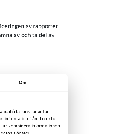
iceringen av rapporter,
lämna av och ta del av
ranät och liknande för
Om
 gjorde i princip samma
vägar för rapporter
andahålla funktioner för 
n information från din enhet 
 tur kombinera informationen 
deras tjänster.