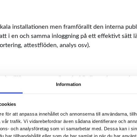
kala installationen men framförallt den interna publ
tt i en och samma inloggning på ett effektivt sätt 
ortering, attestflöden, analys osv).
oud-miljön som var avgörande. Vi slipper ha egna int
Information
vilket var fallet tidigare. Vårt tidigare affärssystem
r inte molnbaserat och hade inte dom publicerings
öden som Xledger levererar.
cookies
e för att anpassa innehållet och annonserna till användarna, tillh
vår trafik. Vi vidarebefordrar även sådana identifierare och anna
nnons- och analysföretag som vi samarbetar med. Dessa kan i sin
har tillhandahållit eller som de har samlat in när du har använt 