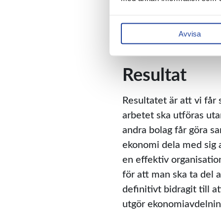
Vi har en 100% projekt
arbete på ett effektivt
rätt plats. Beslutsfatt
Avvisa
som den levererats av
Resultat
Resultatet är att vi få
arbetet ska utföras ut
andra bolag får göra sa
ekonomi dela med sig a
en effektiv organisatio
för att man ska ta del 
definitivt bidragit till
utgör ekonomiavdelnin