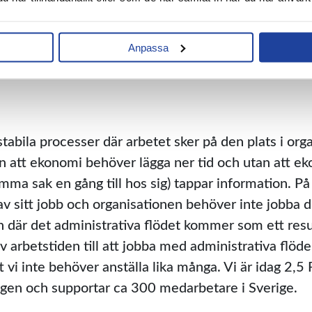
orienterad redovisning så projektmodulen är nyckeln
 sätt, ta bort personberoende genom att rätt arbete 
are får den information dom behöver tillgänglig i s
Anpassa
 avsändaren.
r stabila processer där arbetet sker på den plats i o
an att ekonomi behöver lägga ner tid och utan att 
mma sak en gång till hos sig) tappar information. På
v sitt jobb och organisationen behöver inte jobba d
n där det administrativa flödet kommer som ett result
av arbetstiden till att jobba med administrativa flöde
 att vi inte behöver anställa lika många. Vi är idag 2,
gen och supportar ca 300 medarbetare i Sverige.