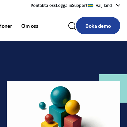
Kontakta oss
Logga in
Support
Välj land
tioner
Om oss
Boka demo