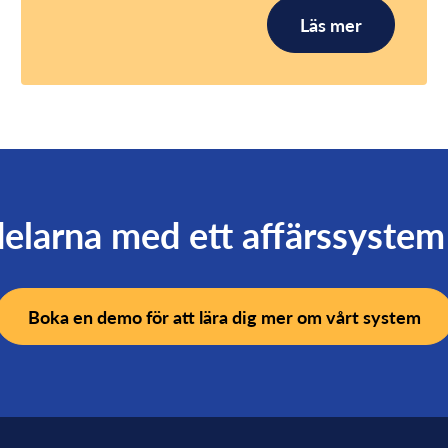
Läs mer
elarna med ett affärssystem 
Boka en demo för att lära dig mer om vårt system