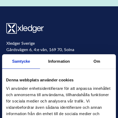
Xledger Sverige
Gårdsvägen 6, 4:e vån
,
169 70
,
Solna
Sweden
Samtycke
Information
Om
Organisationsnummer
556771-4877
info@xledger.se
Denna webbplats använder cookies
+46-8-568 901 00
Vi använder enhetsidentifierare för att anpassa innehållet 
och annonserna till användarna, tillhandahålla funktioner 
Sekretesspolicy
för sociala medier och analysera vår trafik. Vi 
Terms of Use
vidarebefordrar även sådana identifierare och annan 
Press
information från din enhet till de sociala medier och 