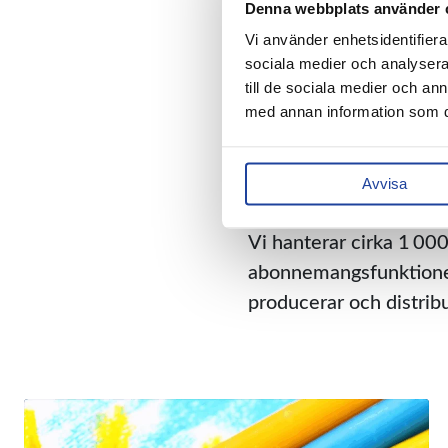
Denna webbplats använder 
har i liten grad möjli
Vi använder enhetsidentifierar
samt en fastställd föräl
sociala medier och analysera 
till de sociala medier och a
Det är därför mycket vi
med annan information som du 
oss denna löpande över
Huvudsidan är skrädda
Avvisa
rapporter
direkt i syst
Vi hanterar cirka 1 00
abonnemangsfunktionen.
producerar och distrib