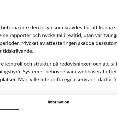
cheferna inte den insyn som krävdes för att kunna s
 se rapporter och nyckeltal i realtid, utan var tvung
e perioder. Mycket av attesteringen skedde dessut
ör tidskrävande.
tre kontroll och struktur på redovisningen och att t
sningsbyrå. Systemet behövde vara webbaserat eft
 platser. Man ville inte drifta egna servrar – därför f
Information
att kunna arbeta från olika platser och ändå ha samma
år vi med Xledger Vi är dessutom ett företag med sto