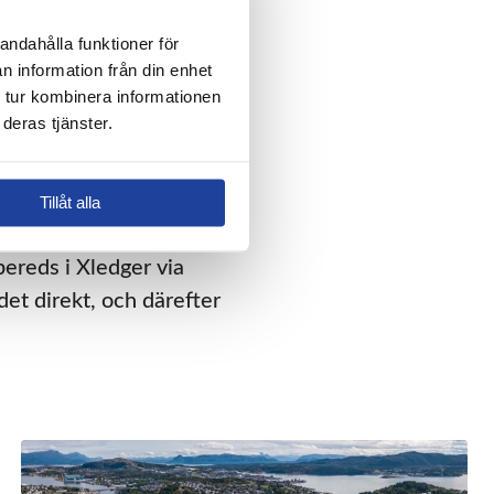
 på kommunala bidrag
andahålla funktioner för 
n information från din enhet 
 tur kombinera informationen 
shboarden i Xledger ger
deras tjänster.
å totalnivå.
ecialanpassade
Tillåt alla
bereds i Xledger via
et direkt, och därefter