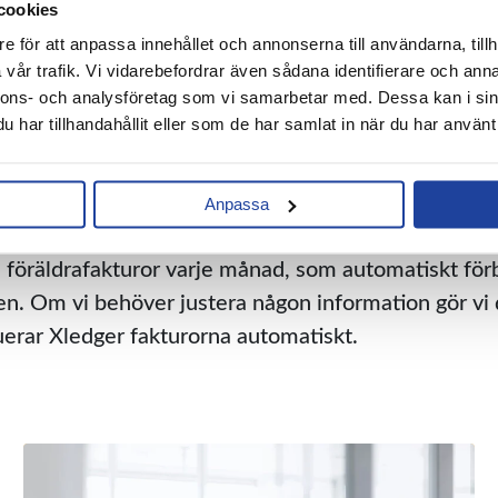
cookies
ghet att påverka intäkterna, eftersom dessa baseras
e för att anpassa innehållet och annonserna till användarna, tillh
draavgift.
vår trafik. Vi vidarebefordrar även sådana identifierare och anna
nnons- och analysföretag som vi samarbetar med. Dessa kan i sin
ktigt för oss att ha kontroll över alla kostnader. Da
har tillhandahållit eller som de har samlat in när du har använt 
sikt – både på avdelnings-/kostnadsställenivå och p
rsydd efter våra behov, med möjlighet att skapa sp
Anpassa
emet.
0 föräldrafakturor varje månad, som automatiskt för
 Om vi behöver justera någon information gör vi d
uerar Xledger fakturorna automatiskt.