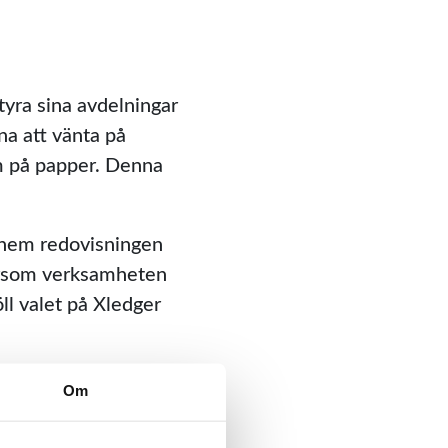
tyra sina avdelningar
na att vänta på
om på papper. Denna
a hem redovisningen
ersom verksamheten
öll valet på Xledger
Om
 kontroll, oavsett var
rt kostnadsfokus. Vi