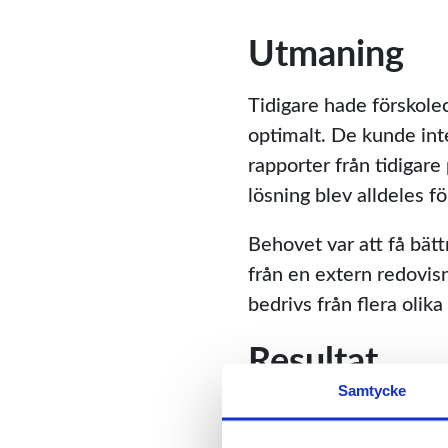
Utmaning
Tidigare hade förskole
optimalt. De kunde inte
rapporter från tidigar
lösning blev alldeles f
Behovet var att få bät
från en extern redovi
bedrivs från flera olika
Resultat
Samtycke
Det är viktigt för oss 
vi befinner oss. Det f