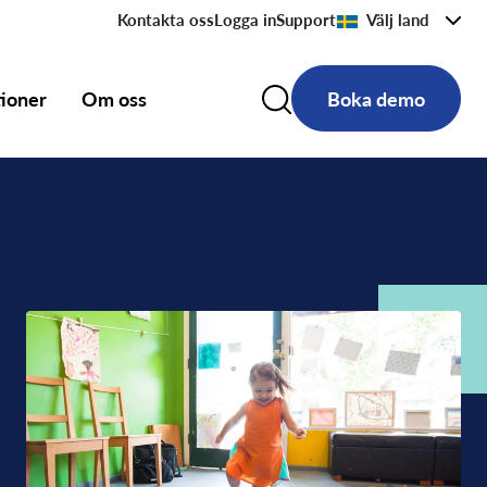
Kontakta oss
Logga in
Support
Välj land
tioner
Om oss
Boka demo