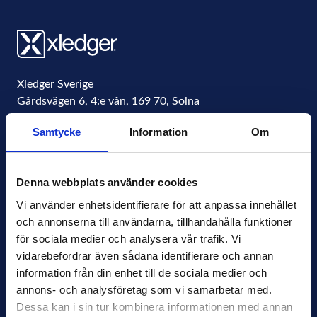
Xledger Sverige
Gårdsvägen 6, 4:e vån
,
169 70
,
Solna
Sweden
Samtycke
Information
Om
Organisationsnummer
556771-4877
info@xledger.se
Denna webbplats använder cookies
+46-8-568 901 00
Vi använder enhetsidentifierare för att anpassa innehållet 
och annonserna till användarna, tillhandahålla funktioner 
Sekretesspolicy
för sociala medier och analysera vår trafik. Vi 
Terms of Use
vidarebefordrar även sådana identifierare och annan 
Press
information från din enhet till de sociala medier och 
Nyhetsbrev
annons- och analysföretag som vi samarbetar med. 
Dessa kan i sin tur kombinera informationen med annan 