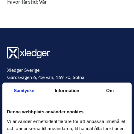
Favoritårstid: Vår
Xledger Sverige
Gårdsvägen 6, 4:e vån
,
169 70
,
Solna
Sweden
Samtycke
Information
Om
Organisationsnummer
556771-4877
info@xledger.se
Denna webbplats använder cookies
+46-8-568 901 00
Vi använder enhetsidentifierare för att anpassa innehållet 
och annonserna till användarna, tillhandahålla funktioner 
Sekretesspolicy