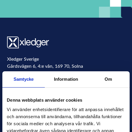
Xledger Sverige
Gårdsvägen 6, 4:e vån
,
169 70
,
Solna
Sweden
Samtycke
Information
Om
Organisationsnummer
556771-4877
info@xledger.se
Denna webbplats använder cookies
+46-8-568 901 00
Vi använder enhetsidentifierare för att anpassa innehållet 
och annonserna till användarna, tillhandahålla funktioner 
Sekretesspolicy
för sociala medier och analysera vår trafik. Vi 
Terms of Use
vidarebefordrar även sådana identifierare och annan 