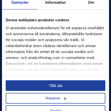
Samtycke
Information
Om
Organisationsnummer
556771-4877
info@xledger.se
Denna webbplats använder cookies
+46-8-568 901 00
Vi använder enhetsidentifierare för att anpassa innehållet 
och annonserna till användarna, tillhandahålla funktioner 
Sekretesspolicy
för sociala medier och analysera vår trafik. Vi 
Terms of Use
vidarebefordrar även sådana identifierare och annan 
Press
information från din enhet till de sociala medier och 
Nyhetsbrev
annons- och analysföretag som vi samarbetar med. 
Dessa kan i sin tur kombinera informationen med annan 
Support
information som du har tillhandahållit eller som de har 
samlat in när du har använt deras tjänster.
Miljöarbete
Select your country to see content relevant to
AI
Tillåt alla
you and your business.
Karriär
Anpassa
Select
Avvisa