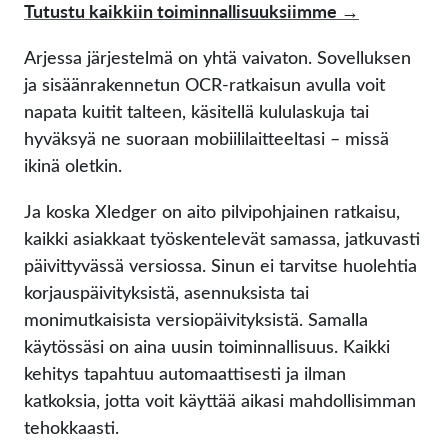
Tutustu kaikkiin toiminnallisuuksiimme →
Arjessa järjestelmä on yhtä vaivaton. Sovelluksen
ja sisäänrakennetun OCR-ratkaisun avulla voit
napata kuitit talteen, käsitellä kululaskuja tai
hyväksyä ne suoraan mobiililaitteeltasi – missä
ikinä oletkin.
Ja koska Xledger on aito pilvipohjainen ratkaisu,
kaikki asiakkaat työskentelevät samassa, jatkuvasti
päivittyvässä versiossa. Sinun ei tarvitse huolehtia
korjauspäivityksistä, asennuksista tai
monimutkaisista versiopäivityksistä. Samalla
käytössäsi on aina uusin toiminnallisuus. Kaikki
kehitys tapahtuu automaattisesti ja ilman
katkoksia, jotta voit käyttää aikasi mahdollisimman
tehokkaasti.