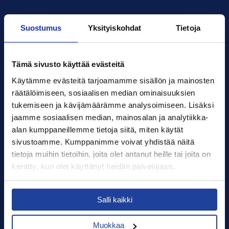
Suostumus
Yksityiskohdat
Tietoja
Tämä sivusto käyttää evästeitä
Xledger Suomi
Hiilikatu 3
,
00180
,
Helsinki
Käytämme evästeitä tarjoamamme sisällön ja mainosten 
Finland
räätälöimiseen, sosiaalisen median ominaisuuksien 
myynti@xledger.fi
tukemiseen ja kävijämäärämme analysoimiseen. Lisäksi 
+358 400 899 798
jaamme sosiaalisen median, mainosalan ja analytiikka-
alan kumppaneillemme tietoja siitä, miten käytät 
Kirjaudu
sivustoamme. Kumppanimme voivat yhdistää näitä 
Yhteystiedot
tietoja muihin tietoihin, joita olet antanut heille tai joita on 
kerätty, kun olet käyttänyt heidän palvelujaan.
Tilaa uutiskirje
Select your country to see content relevant to
Terms of use
Salli kaikki
you and your business.
Tietosuoja
Muokkaa