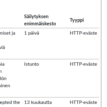
Säilytyksen
Tyyppi
enimmäiskesto
miset ja
1 päivä
HTTP-eväste
viä
mia
Istunto
HTTP-eväste
n
llön
minen
cepted the
13 kuukautta
HTTP-eväste