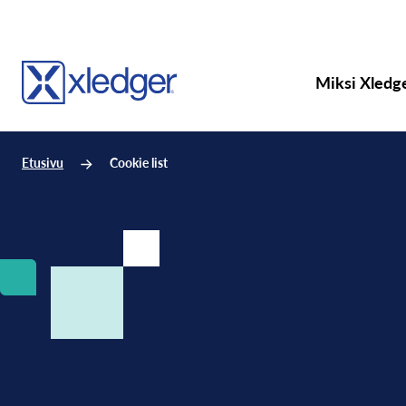
Miksi Xledg
Etusivu
Cookie list