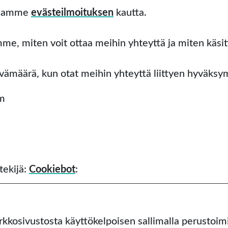
llamme 
evästeilmoituksen
 kautta.
lemme, miten voit ottaa meihin yhteyttä ja miten käsi
vämäärä, kun otat meihin yhteyttä liittyen hyväksy
om
tekijä:
Cookiebot
:
osivustosta käyttökelpoisen sallimalla perustoimint