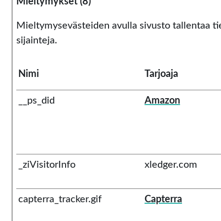
Mieltymykset (8)
Mieltymysevästeiden avulla sivusto tallentaa tie
sijainteja.
Nimi
Tarjoaja
__ps_did
Amazon
_ziVisitorInfo
xledger.com
capterra_tracker.gif
Capterra