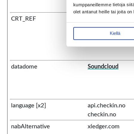
kumppaneillemme tietoja siitä
olet antanut heille tai joita o
CRT_REF
webtracking-
v01.creatio.com
Kiellä
datadome
Soundcloud
language [x2]
api.checkin.no
checkin.no
nabAlternative
xledger.com