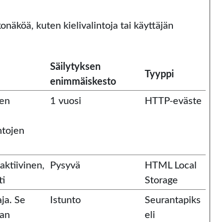
näköä, kuten kielivalintoja tai käyttäjän 
Säilytyksen
Tyyppi
enimmäiskesto
ien
1 vuosi
HTTP-eväste
ntojen
aktiivinen,
Pysyvä
HTML Local
ti
Storage
ja. Se
Istunto
Seurantapiks
nan
eli