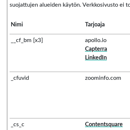
suojattujen alueiden käytön. Verkkosivusto ei to
Nimi
Tarjoaja
__cf_bm [x3]
apollo.io
Capterra
LinkedIn
_cfuvid
zoominfo.com
_cs_c
Contentsquare