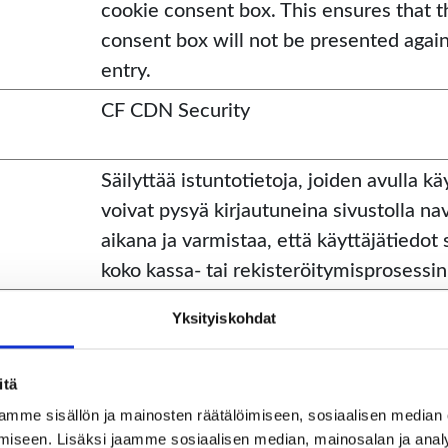
cookie consent box. This ensures that t
consent box will not be presented agai
entry.
CF CDN Security
Säilyttää istuntotietoja, joiden avulla kä
voivat pysyä kirjautuneina sivustolla na
aikana ja varmistaa, että käyttäjätiedot 
koko kassa- tai rekisteröitymisprosessin
om
Stores the user's cookie consent state f
Yksityiskohdat
current domain
Auttaa verkkosivustoa seuraamaan viit
itä
URL-osoitetta tai sivun navigointia
mme sisällön ja mainosten räätälöimiseen, sosiaalisen median
varmistaakseen istunnon oikean käsittel
iseen. Lisäksi jaamme sosiaalisen median, mainosalan ja analyt