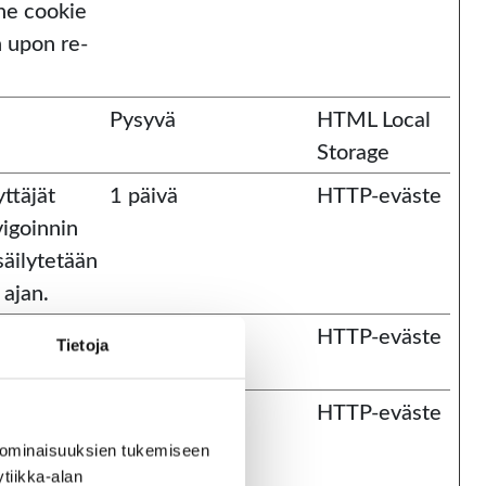
he cookie
n upon re-
Pysyvä
HTML Local
Storage
yttäjät
1 päivä
HTTP-eväste
vigoinnin
säilytetään
 ajan.
or the
1 vuosi
HTTP-eväste
Tietoja
taavaa
180 päivää
HTTP-eväste
 ominaisuuksien tukemiseen 
yn ja
iikka-alan 