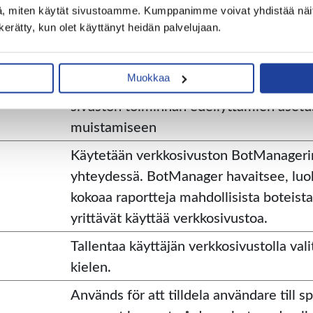
, miten käytät sivustoamme. Kumppanimme voivat yhdistää näitä ti
sivuston asianmukaisen toiminnan.
n kerätty, kun olet käyttänyt heidän palvelujaan.
Käytetään istunnon eheyden ylläpitämi
verkkosivuston moitteettoman toiminn
Muokkaa
varmistamiseen, kuten käyttäjän toden
sivuston toiminnan edellyttämien asetu
muistamiseen
Käytetään verkkosivuston BotManageri
yhteydessä. BotManager havaitsee, luok
kokoaa raportteja mahdollisista boteista
yrittävät käyttää verkkosivustoa.
Tallentaa käyttäjän verkkosivustolla va
kielen.
Används för att tilldela användare till s