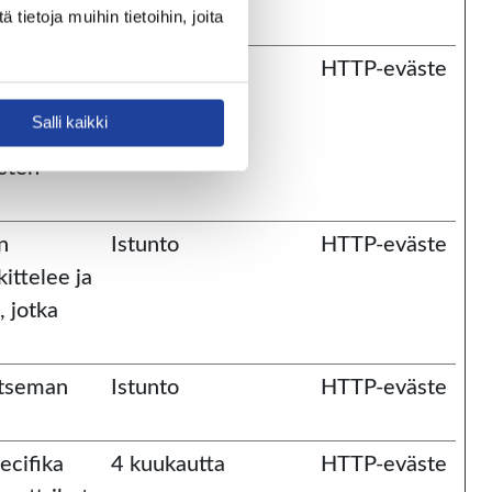
etoja muihin tietoihin, joita 
seen ja
180 päivää
HTTP-eväste
an
Salli kaikki
nuksen tai
sten
n
Istunto
HTTP-eväste
ittelee ja
, jotka
litseman
Istunto
HTTP-eväste
pecifika
4 kuukautta
HTTP-eväste