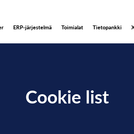
er
ERP-järjestelmä
Toimialat
Tietopankki
X
Cookie list