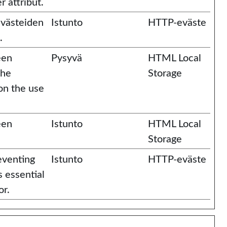
 attribut.
evästeiden
Istunto
HTTP-eväste
.
een
Pysyvä
HTML Local
the
Storage
 on the use
een
Istunto
HTML Local
Storage
eventing
Istunto
HTTP-eväste
s essential
or.