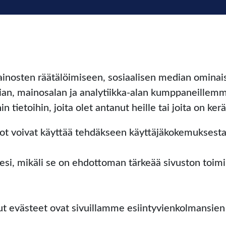
inosten räätälöimiseen, sosiaalisen median omina
an, mainosalan ja analytiikka-alan kumppaneillemme 
ietoihin, joita olet antanut heille tai joita on kerä
vustot voivat käyttää tehdäkseen käyttäjäkokemukse
lesi, mikäli se on ehdottoman tärkeää sivuston toi
kut evästeet ovat sivuillamme esiintyvienkolmansie