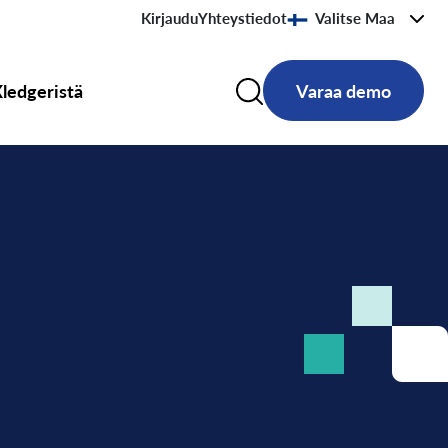
Kirjaudu
Yhteystiedot
Valitse Maa
ledgeristä
Varaa demo