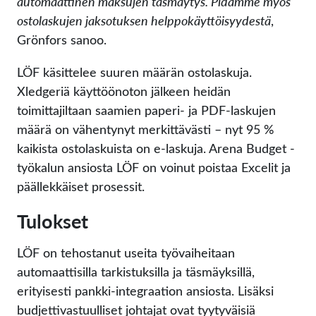
automaattinen maksujen täsmäytys. Pidämme myös
ostolaskujen jaksotuksen helppokäyttöisyydestä
,
Grönfors sanoo.
LÖF käsittelee suuren määrän ostolaskuja.
Xledgeriä käyttöönoton jälkeen heidän
toimittajiltaan saamien paperi- ja PDF-laskujen
määrä on vähentynyt merkittävästi – nyt 95 %
kaikista ostolaskuista on e-laskuja. Arena Budget -
työkalun ansiosta LÖF on voinut poistaa Excelit ja
päällekkäiset prosessit.
Tulokset
LÖF on tehostanut useita työvaiheitaan
automaattisilla tarkistuksilla ja täsmäyksillä,
erityisesti pankki-integraation ansiosta. Lisäksi
budjettivastuulliset johtajat ovat tyytyväisiä