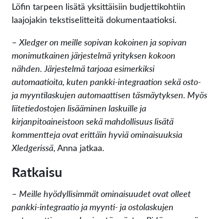
Löfin tarpeen lisätä yksittäisiin budjettikohtiin
laajojakin tekstiselitteitä dokumentaatioksi.
–
Xledger on meille sopivan kokoinen ja sopivan
monimutkainen järjestelmä yrityksen kokoon
nähden. Järjestelmä tarjoaa esimerkiksi
automaatioita, kuten pankki-integraation sekä osto-
ja myyntilaskujen automaattisen täsmäytyksen. Myös
liitetiedostojen lisääminen laskuille ja
kirjanpitoaineistoon sekä mahdollisuus lisätä
kommentteja ovat erittäin hyviä ominaisuuksia
Xledgerissä
, Anna jatkaa.
Ratkaisu
–
Meille hyödyllisimmät ominaisuudet ovat olleet
pankki-integraatio ja myynti- ja ostolaskujen