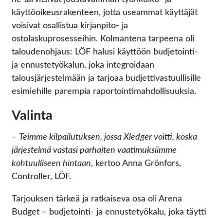
käyttöoikeusrakenteen, jotta useammat käyttäjät
voisivat osallistua kirjanpito- ja
ostolaskuprosesseihin. Kolmantena tarpeena oli
taloudenohjaus: LÖF halusi käyttöön budjetointi-
ja ennustetyökalun, joka integroidaan
talousjärjestelmään ja tarjoaa budjettivastuullisille
esimiehille parempia raportointimahdollisuuksia.
Valinta
–
Teimme kilpailutuksen, jossa Xledger voitti, koska
järjestelmä vastasi parhaiten vaatimuksiimme
kohtuulliseen hintaan
, kertoo Anna Grönfors,
Controller, LÖF.
Tarjouksen tärkeä ja ratkaiseva osa oli Arena
Budget – budjetointi- ja ennustetyökalu, joka täytti