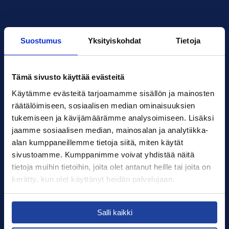
Suostumus
Yksityiskohdat
Tietoja
Tämä sivusto käyttää evästeitä
Xledger Suomi
Hiilikatu 3
,
00180
,
Helsinki
Käytämme evästeitä tarjoamamme sisällön ja mainosten 
Finland
räätälöimiseen, sosiaalisen median ominaisuuksien 
myynti@xledger.fi
tukemiseen ja kävijämäärämme analysoimiseen. Lisäksi 
+358 400 899 798
jaamme sosiaalisen median, mainosalan ja analytiikka-
alan kumppaneillemme tietoja siitä, miten käytät 
Kirjaudu
sivustoamme. Kumppanimme voivat yhdistää näitä 
Yhteystiedot
tietoja muihin tietoihin, joita olet antanut heille tai joita on 
kerätty, kun olet käyttänyt heidän palvelujaan.
Tilaa uutiskirje
Select your country to see content relevant to
Terms of use
Salli kaikki
you and your business.
Tietosuoja