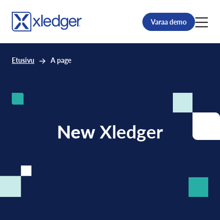
Varaa demo
Etusivu
A page
New
Xledger