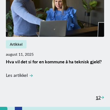
Artikkel
august 11, 2025
Hva vil det si for en kommune å ha teknisk gjeld?
Les artikkel
Innl
Nest
1
2