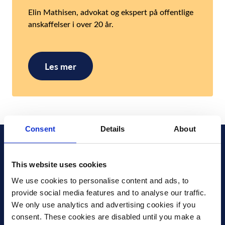
Elin Mathisen, advokat og ekspert på offentlige
anskaffelser i over 20 år.
Les mer
Consent
Details
About
This website uses cookies
We use cookies to personalise content and ads, to 
provide social media features and to analyse our traffic. 
Xledger Offentlig AS
We only use analytics and advertising cookies if you 
Sandhorngata 43
,
8008
,
Bodø
consent. These cookies are disabled until you make a 
Norge