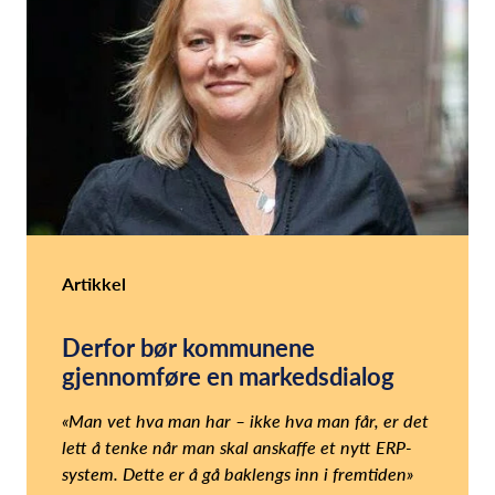
Artikkel
Derfor bør kommunene
gjennomføre en markedsdialog
«Man vet hva man har – ikke hva man får, er det
lett å tenke når man skal anskaffe et nytt ERP-
system. Dette er å gå baklengs inn i fremtiden»