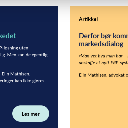
Artikkel
kedet
Derfor bør ko
markedsdialog
P-løsning uten
lig. Men kan de egentlig
«Man vet hva man har – i
anskaffe et nytt ERP-syst
, Elin Mathisen.
Elin Mathisen, advokat og
eringer kan ikke gjøres
Les mer