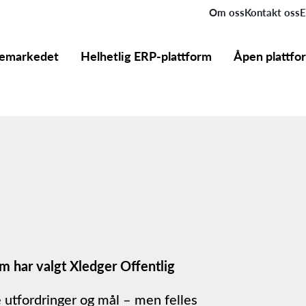
Om oss
Kontakt oss
E
nemarkedet
Helhetlig ERP-plattform
Åpen plattfo
 har valgt Xledger Offentlig
tfordringer og mål – men felles