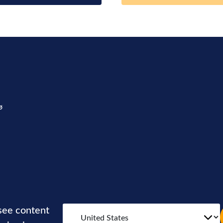
ø
 see content