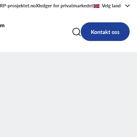
RP-prosjektet.no
Xledger for privatmarkedet
Velg land
rm
Kontakt oss