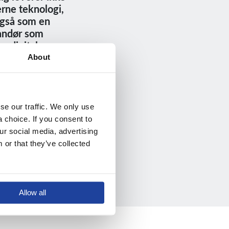
rne teknologi,
også som en
andør som
n digital
r for
About
sen,
e our traffic. We only use 
choice. If you consent to 
r social media, advertising 
or that they’ve collected 
e
Allow all