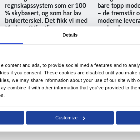
regnskapssystem som er 100
bare topp mode
% skybasert, og som har lav
– de fremstår 
brukerterskel. Det fikk vi med
moderne lever
Xledger Offentlig.
ønsker å være e
sparringspartne
Details
Jo Skarstad, Prosjektleder
fremtiden.
Randaberg kommune
Magne Lyng Han
Økonomirådgiver
Les kundehistorie
 content and ads, to provide social media features and to analys
Nesna kommune
kies if you consent. These cookies are disabled until you make a 
kies, we may share information about your use of our site with ou
y combine it with other information that you’ve provided to them 
Les kundehistori
es.
Customize