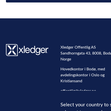
Xledger Offentlig AS
Sandhorngata 43
,
8008
,
Bod
Norge
Hovedkontor i Bodø, med
avdelingskontor i Oslo og
Kristiansand
offentlig@xledger.no
+47 400 05 852
Select your country to