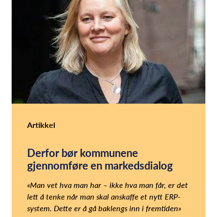
Artikkel
Derfor bør kommunene
gjennomføre en markedsdialog
«Man vet hva man har – ikke hva man får, er det
lett å tenke når man skal anskaffe et nytt ERP-
system. Dette er å gå baklengs inn i fremtiden»