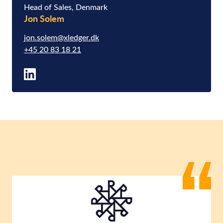
Head of Sales, Denmark
Jon Solem
jon.solem@xledger.dk
+45 20 83 18 21