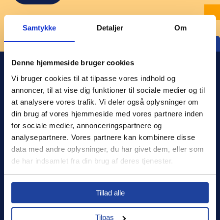
Samtykke
Detaljer
Om
Denne hjemmeside bruger cookies
Vi bruger cookies til at tilpasse vores indhold og 
annoncer, til at vise dig funktioner til sociale medier og til 
at analysere vores trafik. Vi deler også oplysninger om 
din brug af vores hjemmeside med vores partnere inden 
Xledger Danmark
for sociale medier, annonceringspartnere og 
analysepartnere. Vores partnere kan kombinere disse 
Bogføringssystemets registreringsnummer: fob930425
data med andre oplysninger, du har givet dem, eller som 
de har indsamlet fra din brug af deres tjenester.
Log ind
Select your country to see content relevant to
Kontakt os
Tillad alle
you and your business.
Om os
Tilpas