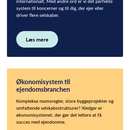
internationalt. Med andre ord er vi det perfekte
system til koncerner og til dig, der ejer eller
driver flere selskaber.
Læs mere
Økonomisystem til
ejendomsbranchen
Komplekse momsregler, store byggeprojekter og
omfattende selskabsstrukturer? Xledger er
økonomisystemet, der gør det lettere at få
succes med ejendomme.