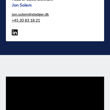
Jon Solem
jon.solem@xledger.dk
+45 20 83 18 21