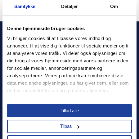
Samtykke
Detaljer
Om
Denne hjemmeside bruger cookies
Vi bruger cookies til at tilpasse vores indhold og 
annoncer, til at vise dig funktioner til sociale medier og til 
at analysere vores trafik. Vi deler også oplysninger om 
din brug af vores hjemmeside med vores partnere inden 
Xledger Danmark
for sociale medier, annonceringspartnere og 
analysepartnere. Vores partnere kan kombinere disse 
Bogføringssystemets registreringsnummer: fob930425
data med andre oplysninger, du har givet dem, eller som 
de har indsamlet fra din brug af deres tjenester.
Log ind
Select your country to see content relevant to
Kontakt os
Tillad alle
you and your business.
Om os
Tilpas
Cookie list
Select